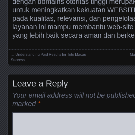
dengan domains otoritas tinggi merupak
untuk meningkatkan kekuatan WEBSIT
pada kualitas, relevansi, dan pengelola
layanan ini mampu membantu web-site
yang lebih baik secara aman dan berke
←
Understanding Past Results for Toto Macau
Mak
Posts navigation
Success
Leave a Reply
Your email address will not be publishe
marked
*