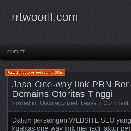
rrtwoorll.com
CONTACT
Posted by
rock
on
February 7, 2026
Jasa One-way link PBN Berk
Domains Otoritas Tinggi
Posted in:
Uncategorized
.
Leave a Comment
Dalam persaingan WEBSITE SEO yang 
kualitas one-way link menjadi faktor p