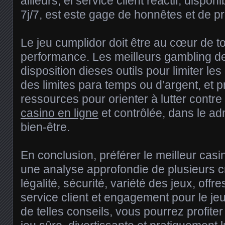
ailleurs, el service client réactif, dispo
7j/7, est este gage de honnêtes et de p
Le jeu cumplidor doit être au cœur de t
performance. Les meilleurs gambling de
disposition dieses outils pour limiter l
des limites para temps ou d’argent, et 
ressources pour orienter à lutter contre 
casino en ligne
et contrôlée, dans le ad
bien-être.
En conclusion, préférer le meilleur cas
une analyse approfondie de plusieurs cr
légalité, sécurité, variété des jeux, offr
service client et engagement pour le je
de telles conseils, vous pourrez profite