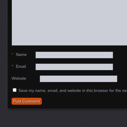
*
Name
*
Email
Website
Save my name, email, and website in this browser for the ne