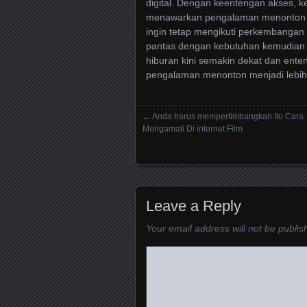
digital. Dengan keentengan akses, ke
menawarkan pengalaman menonton y
ingin tetap mengikuti perkembangan 
pantas dengan kebutuhan kemudian pr
hiburan kini semakin dekat dan ente
pengalaman menonton menjadi lebih 
←
Anda harus mempertimbangkan Itu Cara
Posts navigation
Mengamati Di internet Film
Leave a Reply
Your email address will not be publis