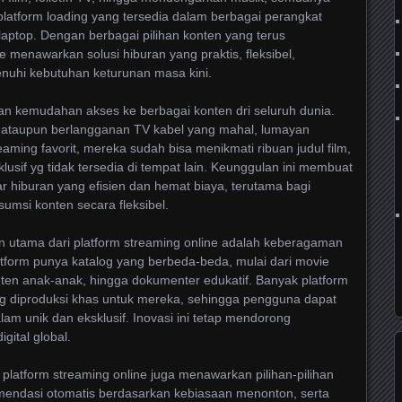
platform loading yang tersedia dalam berbagai perangkat
laptop. Dengan berbagai pilihan konten yang terus
 menawarkan solusi hiburan yang praktis, fleksibel,
nuhi kebutuhan keturunan masa kini.
an kemudahan akses ke berbagai konten dri seluruh dunia.
VD ataupun berlangganan TV kabel yang mahal, lumayan
ming favorit, mereka sudah bisa menikmati ribuan judul film,
klusif yg tidak tersedia di tempat lain. Keunggulan ini membuat
ar hiburan yang efisien dan hemat biaya, terutama bagi
msi konten secara fleksibel.
 utama dari platform streaming online adalah keberagaman
tform punya katalog yang berbeda-beda, mulai dari movie
nten anak-anak, hingga dokumenter edukatif. Banyak platform
g diproduksi khas untuk mereka, sehingga pengguna dapat
m unik dan eksklusif. Inovasi ini tetap mendorong
igital global.
latform streaming online juga menawarkan pilihan-pilihan
ekomendasi otomatis berdasarkan kebiasaan menonton, serta