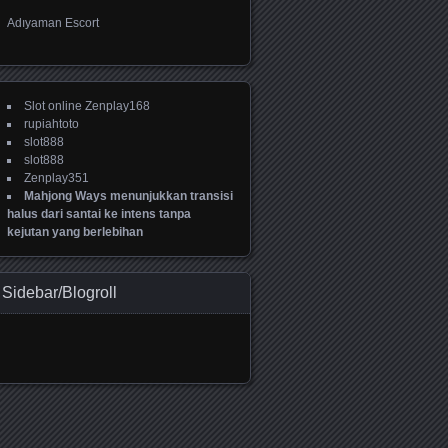
Adıyaman Escort
Slot online Zenplay168
rupiahtoto
slot888
slot888
Zenplay351
Mahjong Ways menunjukkan transisi
halus dari santai ke intens tanpa
kejutan yang berlebihan
Sidebar/Blogroll