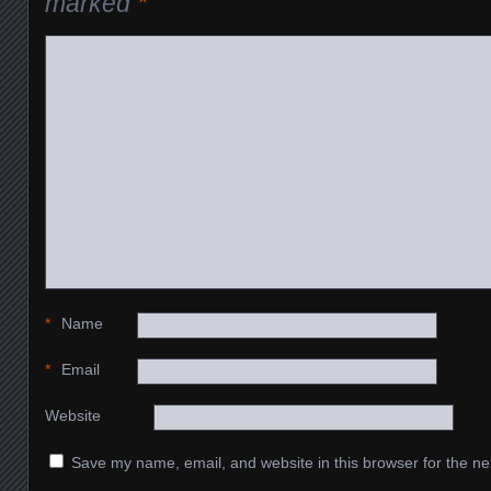
marked
*
*
Name
*
Email
Website
Save my name, email, and website in this browser for the ne