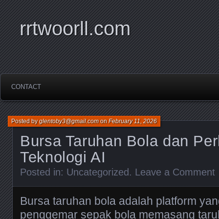
rrtwoorll.com
CONTACT
Posted by
glentoby3@gmail.com
on
February 11, 2026
Bursa Taruhan Bola dan P
Teknologi AI
Posted in:
Uncategorized
.
Leave a Comment
Bursa taruhan bola adalah platform y
penggemar sepak bola memasang taruh