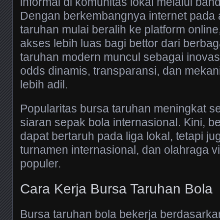
informal di komunitas lokal melalui band
Dengan berkembangnya internet pada 
taruhan mulai beralih ke platform onli
akses lebih luas bagi bettor dari berba
taruhan modern muncul sebagai inova
odds dinamis, transparansi, dan meka
lebih adil.
Popularitas bursa taruhan meningkat s
siaran sepak bola internasional. Kini, b
dapat bertaruh pada liga lokal, tetapi ju
turnamen internasional, dan olahraga v
populer.
Cara Kerja Bursa Taruhan Bola
Bursa taruhan bola bekerja berdasarka