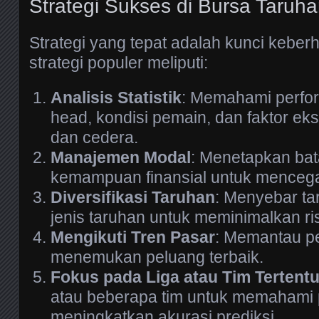
Strategi Sukses di Bursa Taruh
Strategi yang tepat adalah kunci keber
strategi populer meliputi:
Analisis Statistik
: Memahami perfor
head, kondisi pemain, dan faktor eks
dan cedera.
Manajemen Modal
: Menetapkan bat
kemampuan finansial untuk mencega
Diversifikasi Taruhan
: Menyebar t
jenis taruhan untuk meminimalkan ris
Mengikuti Tren Pasar
: Memantau p
menemukan peluang terbaik.
Fokus pada Liga atau Tim Tertent
atau beberapa tim untuk memahami 
meningkatkan akurasi prediksi.