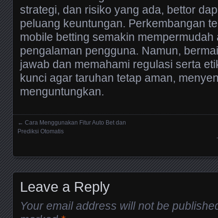
strategi, dan risiko yang ada, bettor 
peluang keuntungan. Perkembangan tek
mobile betting semakin mempermudah 
pengalaman pengguna. Namun, bermai
jawab dan memahami regulasi serta eti
kunci agar taruhan tetap aman, menye
menguntungkan.
←
Cara Menggunakan Fitur Auto Bet dan
Posts navigation
Prediksi Otomatis
Leave a Reply
Your email address will not be publishe