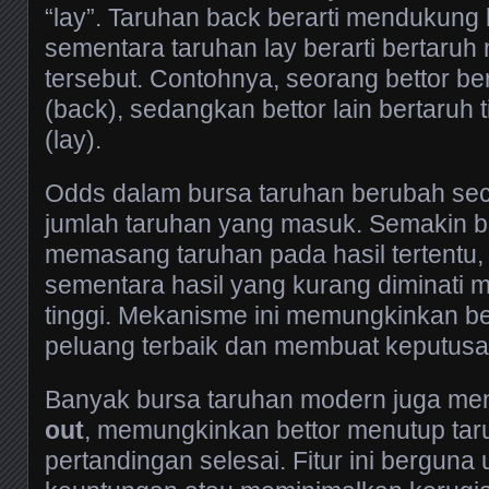
“lay”. Taruhan back berarti mendukung h
sementara taruhan lay berarti bertaruh
tersebut. Contohnya, seorang bettor be
(back), sedangkan bettor lain bertaruh 
(lay).
Odds dalam bursa taruhan berubah seca
jumlah taruhan yang masuk. Semakin b
memasang taruhan pada hasil tertentu
sementara hasil yang kurang diminati m
tinggi. Mekanisme ini memungkinkan b
peluang terbaik dan membuat keputusan 
Banyak bursa taruhan modern juga men
out
, memungkinkan bettor menutup ta
pertandingan selesai. Fitur ini bergun