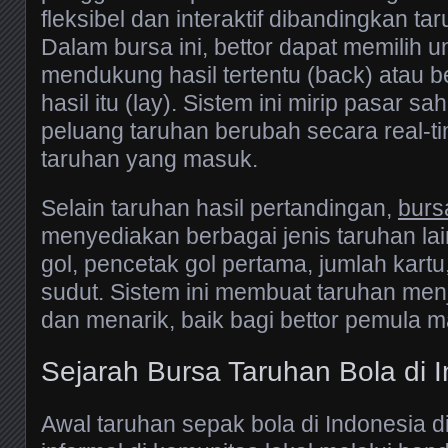
fleksibel dan interaktif dibandingkan tar
Dalam bursa ini, bettor dapat memilih u
mendukung hasil tertentu (back) atau 
hasil itu (lay). Sistem ini mirip pasar 
peluang taruhan berubah secara real-ti
taruhan yang masuk.
Selain taruhan hasil pertandingan,
burs
menyediakan berbagai jenis taruhan lai
gol, pencetak gol pertama, jumlah kart
sudut. Sistem ini membuat taruhan menja
dan menarik, baik bagi bettor pemula m
Sejarah Bursa Taruhan Bola di 
Awal taruhan sepak bola di Indonesia d